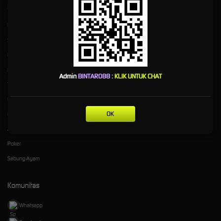
Kategori
Dukungan
Hot Games
+6287871718506
Slots
BINTARO88_LINK_RESMIbot
Live Casino
Race
Admin
BINTARO88
:
KLIK UNTUK CHAT
Togel
Olahraga
OK
Crash Game
Arcade
Poker
Sabung Ayam
Komunitas
Whatsapp