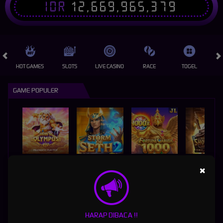
IDR
12,669,965,379
HOT GAMES
SLOTS
LIVE CASINO
RACE
TOGEL
OL
GAME POPULER
GATES OF OLYMPUS POP
STORM OF SETH 2
FORTUNE GARUDA 1000
×
HARAP DIBACA !!
WUKONG - BLACK SCATTER
SWEET BONANZA 2500
SUPER ELEMENTS 2