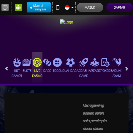
Main di
MASUK
DAFTAR
Telegram
HOT
SLOTS
LIVE
RACE
TOGEL
OLAHRAGA
CRASH
ARCADE
POKER
SABUNG
PROMO
GAMES
CASINO
GAME
AYAM
Microgaming
adalah salah
satu pemimpin
dunia dalam